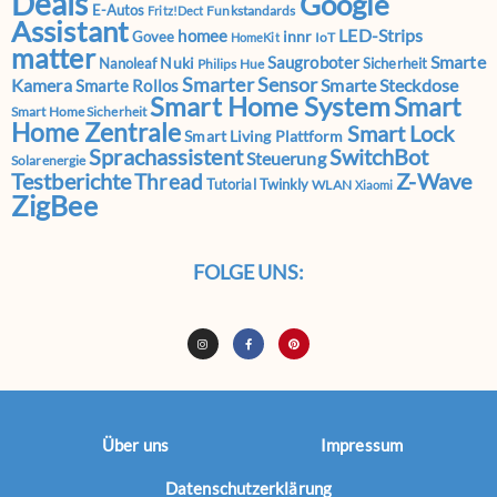
Deals
Google
E-Autos
Funkstandards
Fritz!Dect
Assistant
LED-Strips
homee
innr
Govee
IoT
HomeKit
matter
Smarte
Saugroboter
Nuki
Nanoleaf
Sicherheit
Philips Hue
Smarter Sensor
Kamera
Smarte Steckdose
Smarte Rollos
Smart Home System
Smart
Smart Home Sicherheit
Home Zentrale
Smart Lock
Smart Living Plattform
Sprachassistent
SwitchBot
Steuerung
Solarenergie
Testberichte
Z-Wave
Thread
Tutorial
Twinkly
WLAN
Xiaomi
ZigBee
FOLGE UNS:
Über uns
Impressum
Datenschutzerklärung