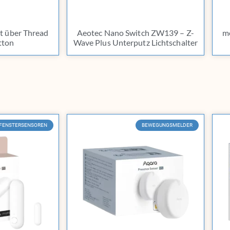
 über Thread
Aeotec Nano Switch ZW139 – Z-
m
tton
Wave Plus Unterputz Lichtschalter
& FENSTERSENSOREN
BEWEGUNGSMELDER