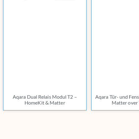
Aqara Dual Relais Modul T2 –
Aqara Tür- und Fens
HomeKit & Matter
Matter over