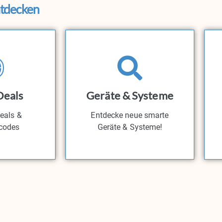
ntdecken
Deals
Geräte & Systeme
eals &
Entdecke neue smarte
codes​
Geräte & Systeme!​