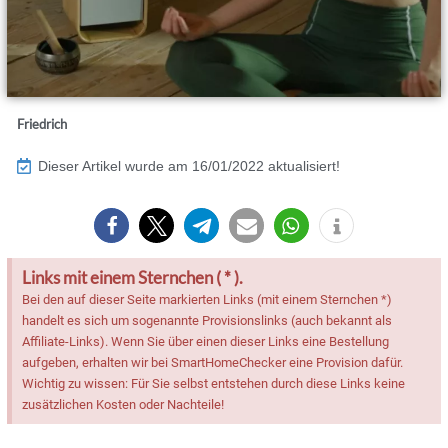
Friedrich
Dieser Artikel wurde am 16/01/2022 aktualisiert!
Links mit einem Sternchen ( * ).
Bei den auf dieser Seite markierten Links (mit einem Sternchen *)
handelt es sich um sogenannte Provisionslinks (auch bekannt als
Affiliate-Links). Wenn Sie über einen dieser Links eine Bestellung
aufgeben, erhalten wir bei SmartHomeChecker eine Provision dafür.
Wichtig zu wissen: Für Sie selbst entstehen durch diese Links keine
zusätzlichen Kosten oder Nachteile!