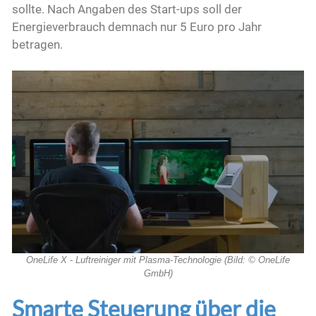
sollte. Nach Angaben des Start-ups soll der
Energieverbrauch demnach nur 5 Euro pro Jahr
betragen.
OneLife X - Luftreiniger mit Plasma-Technologie (Bild: © OneLife
GmbH)
Smarte Steuerung über die