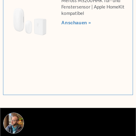
Meross MS200HHK Tür- und
Fenstersensor | Apple HomeKit
kompatibel
Anschauen »