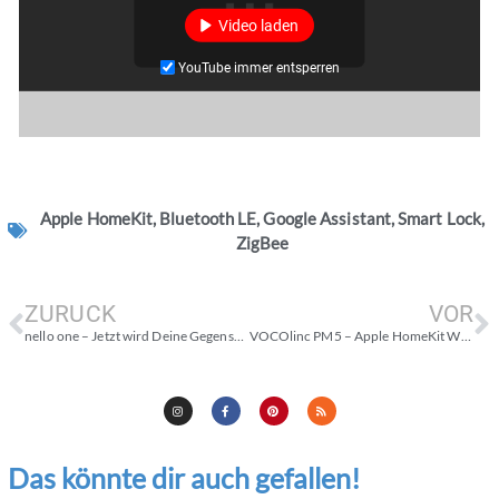
Video laden
YouTube immer entsperren
Apple HomeKit
,
Bluetooth LE
,
Google Assistant
,
Smart Lock
,
ZigBee
ZURÜCK
VOR
nello one – Jetzt wird Deine Gegensprechanlage auch smart
VOCOlinc PM5 – Apple HomeKit WLAN Steckdose verfügbar
Das könnte dir auch gefallen!