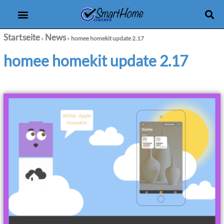
Produkt-Checker
eBooks & Kurse
Startseite
News
»
»
homee homekit update 2.17
homee homekit update 2.17