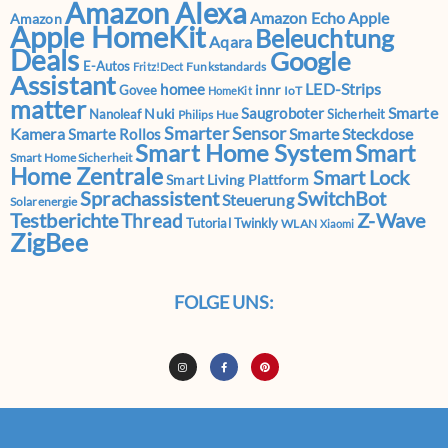
Amazon Alexa
Amazon Echo
Apple
Amazon
Apple HomeKit
Beleuchtung
Aqara
Deals
Google
E-Autos
Funkstandards
Fritz!Dect
Assistant
LED-Strips
homee
innr
Govee
IoT
HomeKit
matter
Smarte
Saugroboter
Nuki
Nanoleaf
Sicherheit
Philips Hue
Smarter Sensor
Kamera
Smarte Steckdose
Smarte Rollos
Smart Home System
Smart
Smart Home Sicherheit
Home Zentrale
Smart Lock
Smart Living Plattform
Sprachassistent
SwitchBot
Steuerung
Solarenergie
Testberichte
Z-Wave
Thread
Tutorial
Twinkly
WLAN
Xiaomi
ZigBee
FOLGE UNS: