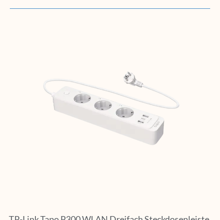
TP-Link Tapo P300 WLAN Dreifach Steckdosenleiste