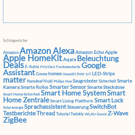
Schlagwörter
Amazon Alexa
Amazon Echo
Apple
Amazon
Apple HomeKit
Beleuchtung
Aqara
Deals
Google
E-Autos
Funkstandards
Fritz!Dect
Assistant
LED-Strips
homee
innr
Govee
IoT
HomeKit
matter
Smarte
Saugroboter
Nuki
Nanoleaf
Sicherheit
Philips Hue
Smarter Sensor
Kamera
Smarte Steckdose
Smarte Rollos
Smart Home System
Smart
Smart Home Sicherheit
Home Zentrale
Smart Lock
Smart Living Plattform
Sprachassistent
SwitchBot
Steuerung
Solarenergie
Testberichte
Z-Wave
Thread
Tutorial
Twinkly
WLAN
Xiaomi
ZigBee