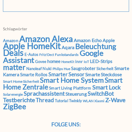
Schlagwörter
Amazon Alexa
Amazon Echo
Apple
Amazon
Apple HomeKit
Beleuchtung
Aqara
Deals
Google
E-Autos
Funkstandards
Fritz!Dect
Assistant
LED-Strips
homee
innr
Govee
IoT
HomeKit
matter
Smarte
Saugroboter
Nuki
Nanoleaf
Sicherheit
Philips Hue
Smarter Sensor
Kamera
Smarte Steckdose
Smarte Rollos
Smart Home System
Smart
Smart Home Sicherheit
Home Zentrale
Smart Lock
Smart Living Plattform
Sprachassistent
SwitchBot
Steuerung
Solarenergie
Testberichte
Z-Wave
Thread
Tutorial
Twinkly
WLAN
Xiaomi
ZigBee
FOLGE UNS: