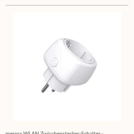
meross WLAN Zwischenstecker-Schalter -