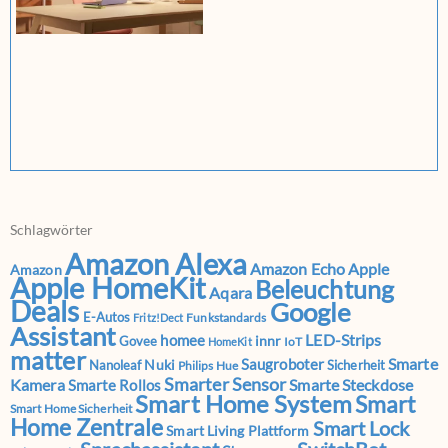
Schlagwörter
Amazon Alexa
Amazon Echo
Apple
Amazon
Apple HomeKit
Beleuchtung
Aqara
Deals
Google
E-Autos
Funkstandards
Fritz!Dect
Assistant
LED-Strips
homee
innr
Govee
IoT
HomeKit
matter
Smarte
Saugroboter
Nuki
Nanoleaf
Sicherheit
Philips Hue
Smarter Sensor
Kamera
Smarte Steckdose
Smarte Rollos
Smart Home System
Smart
Smart Home Sicherheit
Home Zentrale
Smart Lock
Smart Living Plattform