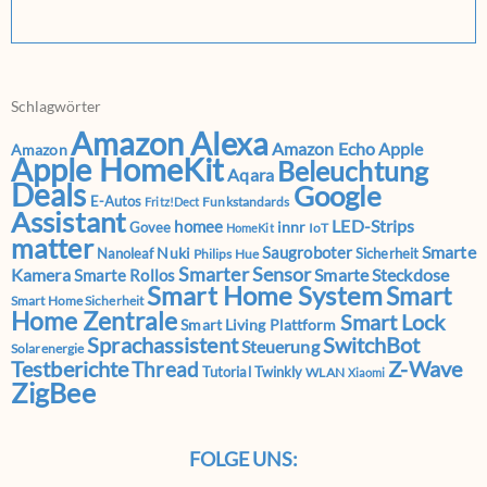
Schlagwörter
Amazon Alexa
Amazon Echo
Apple
Amazon
Apple HomeKit
Beleuchtung
Aqara
Deals
Google
E-Autos
Funkstandards
Fritz!Dect
Assistant
LED-Strips
homee
innr
Govee
IoT
HomeKit
matter
Smarte
Saugroboter
Nuki
Nanoleaf
Sicherheit
Philips Hue
Smarter Sensor
Kamera
Smarte Steckdose
Smarte Rollos
Smart Home System
Smart
Smart Home Sicherheit
Home Zentrale
Smart Lock
Smart Living Plattform
Sprachassistent
SwitchBot
Steuerung
Solarenergie
Testberichte
Z-Wave
Thread
Tutorial
Twinkly
WLAN
Xiaomi
ZigBee
FOLGE UNS: