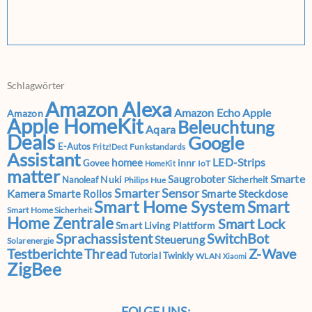
Schlagwörter
Amazon Alexa
Amazon Echo
Apple
Amazon
Apple HomeKit
Beleuchtung
Aqara
Deals
Google
E-Autos
Funkstandards
Fritz!Dect
Assistant
LED-Strips
homee
innr
Govee
IoT
HomeKit
matter
Smarte
Saugroboter
Nuki
Nanoleaf
Sicherheit
Philips Hue
Smarter Sensor
Kamera
Smarte Steckdose
Smarte Rollos
Smart Home System
Smart
Smart Home Sicherheit
Home Zentrale
Smart Lock
Smart Living Plattform
Sprachassistent
SwitchBot
Steuerung
Solarenergie
Testberichte
Z-Wave
Thread
Tutorial
Twinkly
WLAN
Xiaomi
ZigBee
FOLGE UNS: