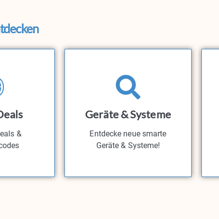
ntdecken
Deals
Geräte & Systeme
eals &
Entdecke neue smarte
codes​
Geräte & Systeme!​