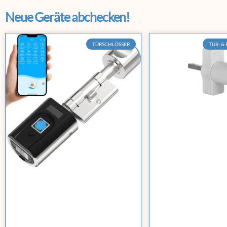
Neue Geräte abchecken!
TÜRSCHLÖSSER
TÜR- &