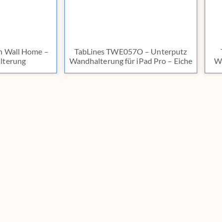
n Wall Home –
TabLines TWE057O – Unterputz
lterung
Wandhalterung für iPad Pro – Eiche
Wa