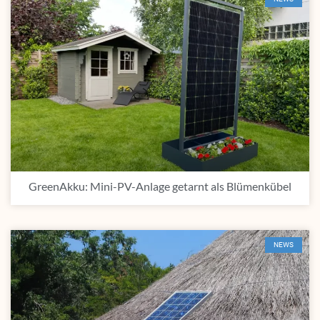
GreenAkku: Mini-PV-Anlage getarnt als Blümenkübel
NEWS